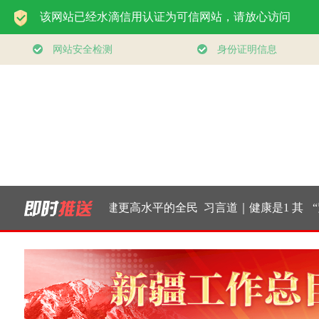
·三个关键词，读
构建更高水平的全民
习言道｜健康是1 其
“紧
国经济“半年答
健身公共服务体系
他是后面的0
面广
卷”