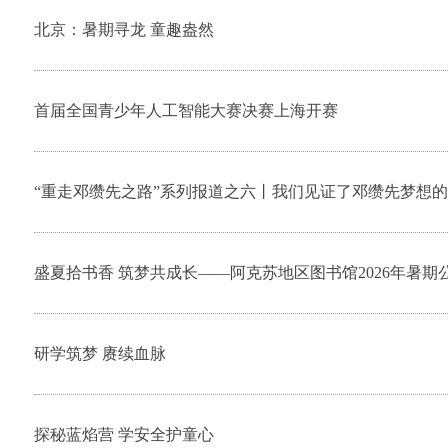
北京：暑期寻龙 童趣盎然
首届全国青少年人工智能大赛决赛上海开赛
“重走邓缵先之路”系列报道之六丨我们见证了邓缵先梦想
盛夏拾书香 筑梦共成长——阿克苏地区图书馆2026年暑
研学筑梦 赓续血脉
探秘蓝焰营 学安全护童心