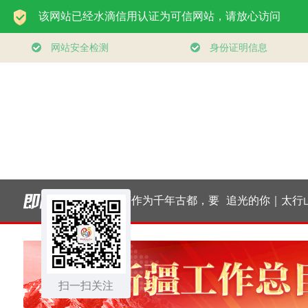
领航丨夯实基础开新
习近平总书记关切事
局
｜厚植营商沃土推动
扫一扫关注
东北全面振兴