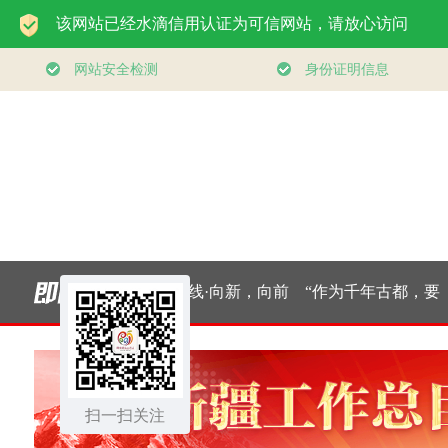
道行天下｜东方之
经纬线·向新，向前
“作为千年古都，要
追
，相约未来——中
把传统和现代有机融
元首外交的世界情
扫一扫关注
合在一起”