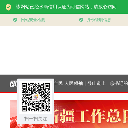
些惠及
学习新语｜乐享全民
人民领袖｜登山道上
总书记的人
而动全
健身 共筑健康中国
的办公会
｜“让内需成
”
扫一扫关注
发展的主动