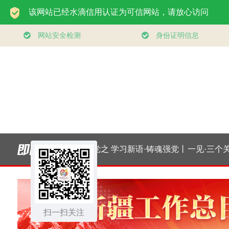
新看开
时政镜距离｜下党之
学习新语·铸魂强党丨
一见·三个关键
与势
路
坚持以党性立身做事
懂中国经济“
扫一扫关注
卷”