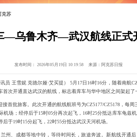
民生大事
怀
阿克苏
车—乌鲁木齐—武汉航线正式
发布时间： 2026年05月19日 10:19:58 来源：阿克苏日报
讯员 王雪妮 克德尔娅·艾买提） 5月17日16时16分，随着南航
车首次开通直达武汉的航线，标志着库车与华中地区之间架起了
旅客。此次开通的航线航班号为CZ5177/CZ5178，每周三
机场；经停后于15时05分再次起飞，16时25分抵达库车龟兹机场
后于19时15分起飞，22时55分抵达武汉天河机场。
州、成都等地中转，等待时间长，旅途奔波。新航线开通后