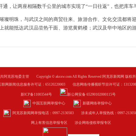
开通，让两座相隔数千公里的城市实现了“一日往返”，也把库车
璨明珠，与武汉之间的商贸往来、旅游合作、文化交流都将迎
上就能抵达武汉品尝热干面、游览黄鹤楼；武汉及华中地区的
共阿克苏地委主管 Copyright © aksxw.com All Rights Reserved 阿克苏新闻网 版权
互联网新闻信息服务许可证：65120220003 信息网络传播视听节目许可证：1313208
新ICP备11003544号
新公网安备 65290102000115号
中国互联网举报中心
新疆网络举报中心
阿克苏新闻网举报电话：0997-2130583
涉未成年人举报热线：0997-213058
网上有害信息举报专区
涉企网络侵权举报专区