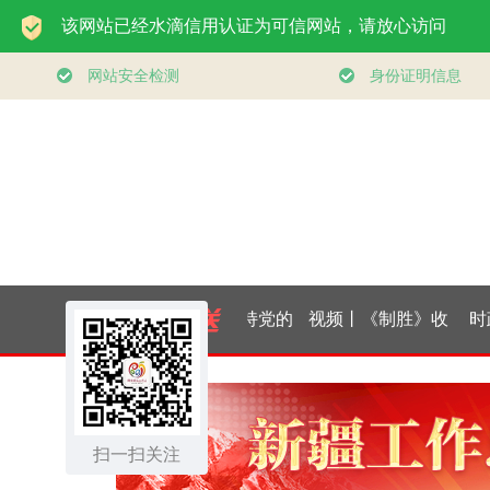
平经济思想指引
学习新语｜坚持党的
视频丨《制胜》收
时政
经济高质量发展
全面领导和党中央集
官！六集高燃名场面
五”
行稳致远
扫一扫关注
中统一领导
一次看够
记关