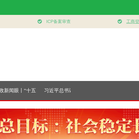
新闻眼丨“十五
习近平总书记引
制胜丨第六集《联战
大道
开局之年，总书
领“十五五”开局之年
联胜》
下之
心百姓身边这些
中国经济破浪前行
国元