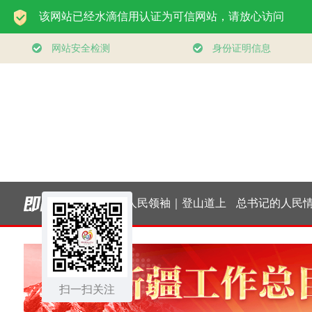
学习新语｜乐享全民
人民领袖｜登山道上
总书记的人民情怀
全
健身 共筑健康中国
的办公会
｜“让内需成为经
扫一扫关注
发展的主动力”