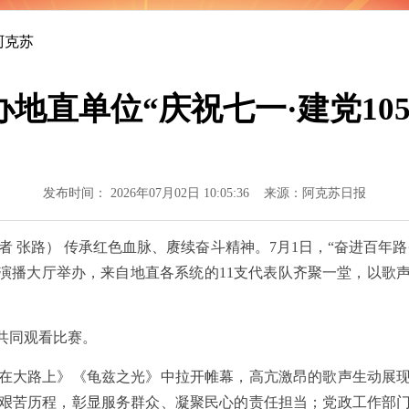
加坚强有力
阿克苏
地直单位“庆祝七一·建党10
发布时间： 2026年07月02日 10:05:36 来源：阿克苏日报
者 张路） 传承红色血脉、赓续奋斗精神。7月1日，“奋进百年路
团演播大厅举办，来自地直各系统的11支代表队齐聚一堂，以
共同观看比赛。
大路上》《龟兹之光》中拉开帷幕，高亢激昂的歌声生动展现
艰苦历程，彰显服务群众、凝聚民心的责任担当；党政工作部