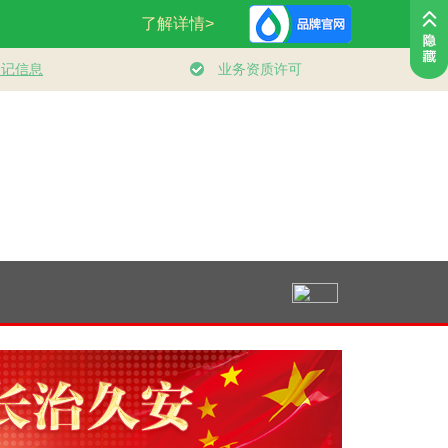
《制胜》收
时政新闻眼丨“十五
习近平总书记引
制胜丨
集高燃名场面
五”开局之年，总书
领“十五五”开局之年
次看够
记关心百姓身边这些
中国经济破浪前行