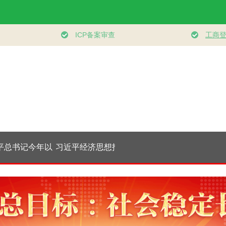
总书记今年以
习近平经济思想指引
学习新语｜坚持党的
视频丨
理政纪实丨砥
中国经济高质量发展
全面领导和党中央集
官！六
命 把党建设
行稳致远
中统一领导
一