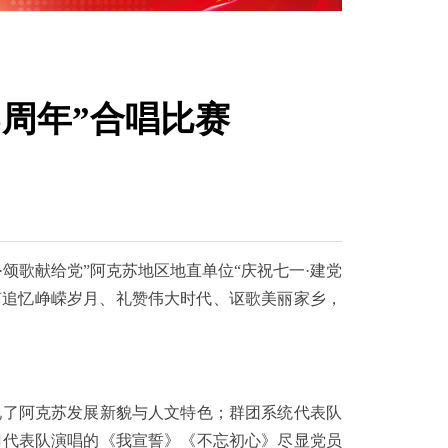
民生大事
5周年”合唱比赛
·颂歌献给党”阿克苏地区地直单位“庆祝七一·建党
歌声追忆峥嵘岁月、礼赞伟大时代、讴歌美丽家乡，
了阿克苏发展新貌与人文特色；群团系统代表队
门代表队演唱的《我宣誓》《不忘初心》尽显党员