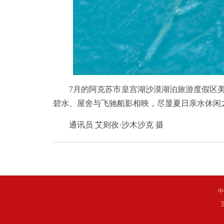
7月的阿克苏市皇宫湖沙漠湖泊旅游度假区美
碧水、屋舍与飞驰船影相映，尽显夏日亲水休闲
通讯员 艾则孜·沙木沙克 摄
中