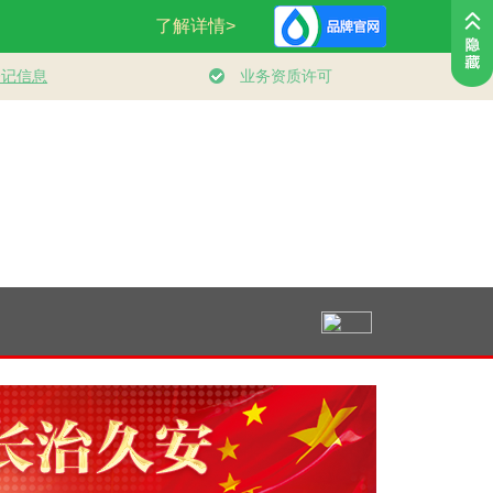
享全民
人民领袖｜登山道上
总书记的人民情怀
健身的你 健
康中国
的办公会
｜“让内需成为经济
发展的主动力”