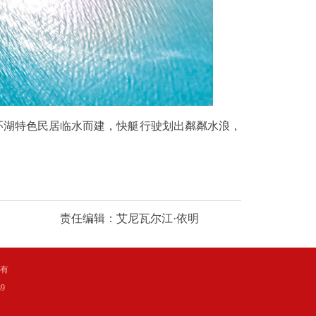
湖特色民居临水而建，快艇行驶划出粼粼水浪，
责任编辑：艾尼瓦尔江·依明
所有
9