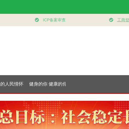
的全民
习言道｜健康是1 其
“紧紧抓住那些惠及
学习新语｜乐
务体系
他是后面的0
面广、牵一发而动全
健身 共筑健
身的工作”