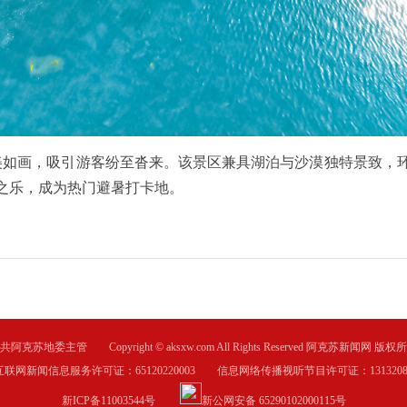
如画，吸引游客纷至沓来。该景区兼具湖泊与沙漠独特景致，环
之乐，成为热门避暑打卡地。
共阿克苏地委主管 Copyright © aksxw.com All Rights Reserved 阿克苏新闻网 版权
互联网新闻信息服务许可证：65120220003 信息网络传播视听节目许可证：1313208
新ICP备11003544号
新公网安备 65290102000115号