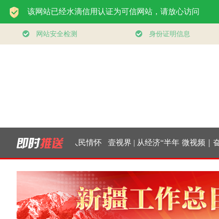
行山上
总书记的人民情怀
壹视界 | 从经济“半年
微视频｜奋进
｜“扎扎实实建设现
报”，看“十五五”稳健
实干挑大
代化产业体系”
开局