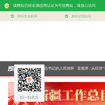
追光的你｜太行山上
总书记的人民情怀
壹视界 | 从经济“半
融
新愚公
｜“扎扎实实建设现
报”，看“十五五”稳
扫一扫关注
代化产业体系”
开局