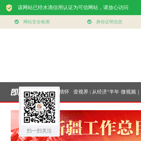
大道行天下｜东方之
经纬线·向新，向前
“
约，相约未来——中
把
扫一扫关注
国元首外交的世界情