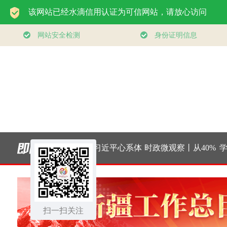
此行间·习近平心系体
时政微观察丨从40%
学习进
育强国建设
的新目标看全民健身
健康、
扫一扫关注
事业高质量发展