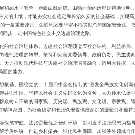
和高水平安全。新疆由乱到稳、由稳向治的历程雄辩地证明，
主义的土壤，才能夯实社会稳定和长治久安的社会基础，实现高
遵循的一条重要原则。边疆地区要坚定不移贯彻总体国家安全观，
相同步，走中国特色社会主义边疆治理之路。
的社会治理体系。边疆社会治理须适应社会结构、利益格局、
向现代治理的转型。坚持和完善党委领导、政府负责、民主协
。大力推动现代科技与边疆社会治理深度融合，运用大数据、
局面的能力。
根基。围绕党的二十届四中全会指出的“激发全民族文化创新创
聚共识作用。坚持以社会主义先进文化为引领，大力传承弘扬
群众树立正确的国家观、历史观、民族观、文化观、宗教观。
有精神家园，为社会稳定和长治久安提供最深沉的凝聚力和最持
保驾护航。法治是最优之营商环境。以习近平法治思想为指导，
解矛盾纠纷、推进乡村振兴、强化民生保障、加强涉外领域合