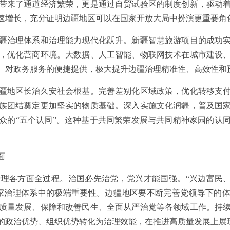
带来了通道经济繁荣，更是通过自贸试验区的制度创新，驱动
速增长，充分证明边疆地区可以在国家开放大局中扮演更重要角
治理体系和治理能力现代化跃升。新疆智慧旅游项目的成功实
，优化营商环境。大数据、人工智能、物联网技术在城市建设
、对政务服务的便捷提供，极大提升边疆治理精准性、高效性和
地区长治久安社会根基。完善差别化区域政策，优化转移支付
族团结奠定更加坚实的物质基础。深入实施文化润疆，普及国
众的“五个认同”。这种基于共同繁荣发展与共同精神家园的认
面
方面全过程。治国必先治党，党兴才能国强。“兴边富民、稳
家治理体系中的极端重要性。边疆地区要不断完善党领导下的体
质量发展、保障和改善民生、全面从严治党等各领域工作。持
的政治优势、组织优势转化为治理效能，在推进高质量发展上展