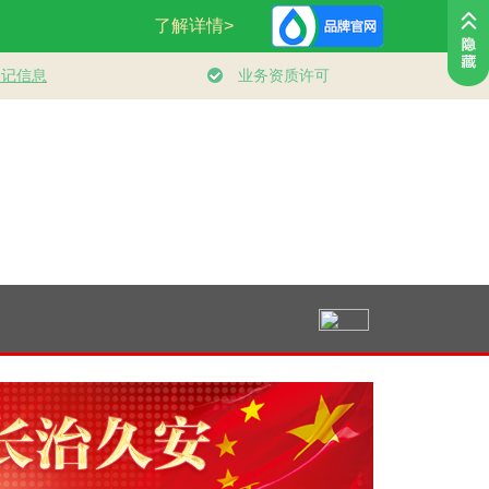
学习进行时丨人民的
习言道｜防汛工作，
新思想引领新征程
健康、体质、幸福一
习近平为何强调“宁
服务消费扩容升级 
脉相承
可十防九空”？
发内需新活力