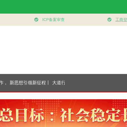
，
新思想引领新征程丨
大道行天下｜最是真
时习之丨“向着建
宁
服务消费扩容升级 激
情暖人心——中国元
体育强国、健康中
发内需新活力
首外交的世界情怀与
的目标不断迈进”