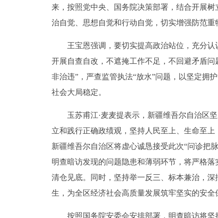
来，按照党中央、国务院决策部署，结合开展树
治自觉、思想自觉和行动自觉，切实增强防范重
王宝恩强调，要切实提高政治站位，充分认识
开展自查自改，不遮掩工作不足，不回避矛盾问
非治违”，严查监管执法“放水”问题，以坚定拥
社会大局稳定。
玉苏甫江·麦麦提表示，新疆维吾尔自治区坚
立和践行正确政绩观，坚持人民至上、生命至上，
新疆维吾尔自治区将虚心诚恳接受此次“问诊把脉
明查暗访发现的问题隐患和薄弱环节，将严格落
清仓见底。同时，坚持举一反三、标本兼治，深
生，为全区经济社会高质量发展筑牢坚实的安全
按照国务院安委会安排部署，明查暗访将坚持“