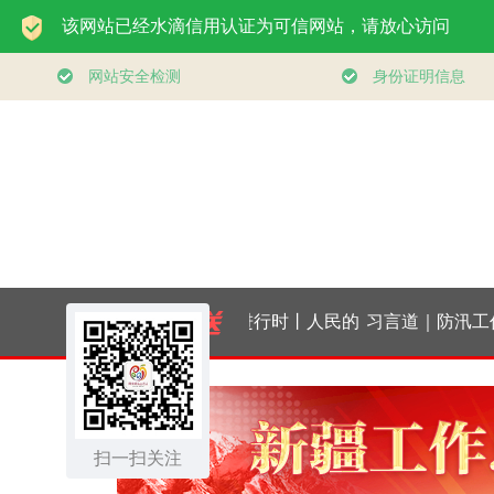
体
时政微观察丨从40%
学习进行时丨人民的
习言道｜防汛工作
的新目标看全民健身
健康、体质、幸福一
习近平为何强调“
事业高质量发展
扫一扫关注
脉相承
可十防九空”？