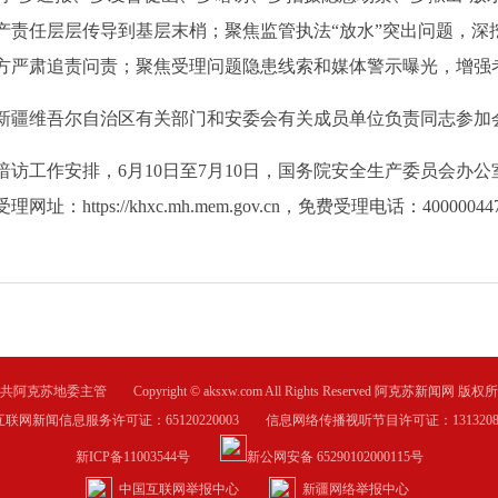
产责任层层传导到基层末梢；聚焦监管执法“放水”突出问题，深
方严肃追责问责；聚焦受理问题隐患线索和媒体警示曝光，增强
疆维吾尔自治区有关部门和安委会有关成员单位负责同志参加
工作安排，6月10日至7月10日，国务院安全生产委员会办公
受理网址：
https://khxc.mh.mem.gov.cn
，免费受理电话：4000004470
共阿克苏地委主管 Copyright © aksxw.com All Rights Reserved 阿克苏新闻网 版权
互联网新闻信息服务许可证：65120220003 信息网络传播视听节目许可证：1313208
新ICP备11003544号
新公网安备 65290102000115号
中国互联网举报中心
新疆网络举报中心