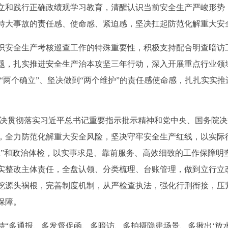
立和践行正确政绩观学习教育，清醒认识当前安全生产严峻形势
特大事故的责任感、使命感、紧迫感，坚决扛起防范化解重大安
安全生产考核巡查工作的特殊重要性，积极支持配合明查暗访
题，扎实推进安全生产治本攻坚三年行动，深入开展重点行业领域
护“两个确立”、坚决做到“两个维护”的责任感使命感，扎扎实实
决贯彻落实习近平总书记重要指示批示精神和党中央、国务院决
全力防范化解重大安全风险，坚决守牢安全生产红线，以实际行
”和政治体检，以实事求是、靠前服务、高效细致的工作保障明
实整改主体责任，全盘认领、分类梳理、台账管理，做到立行立
挖源头祸根，完善制度机制，从严检查执法，强化行刑衔接，压
保障。
多通报、多发督促函、多暗访、多拍摄隐患场景、多揪出‘放水