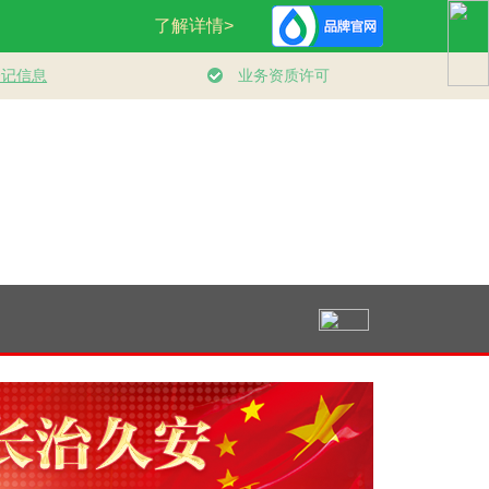
设
文脉华章 | 总书记引
领航丨夯实基础开新
习近平总书记关切
国
经据典话廉政（一）
局
｜厚植营商沃土推
东北全面振兴