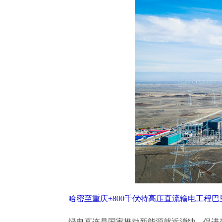
哈密至重庆±800千伏特高压直流输电工程巴
绿电直连是国家推动新能源就近消纳、促进产