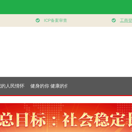
水平的全民
习言道｜健康是1 其
“紧紧抓住那些惠及
学习新语
服务体系
他是后面的0
面广、牵一发而动全
健身 共
身的工作”