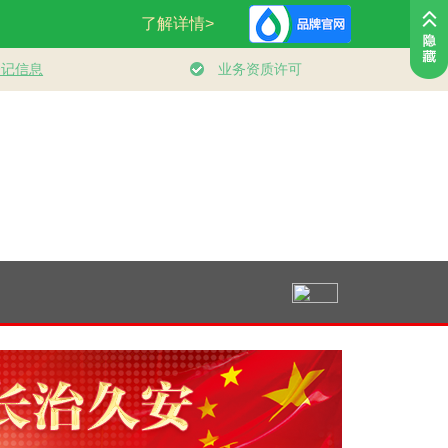
｜乐享全民
人民领袖｜登山道上
总书记的人民情怀
健身的你
筑健康中国
的办公会
｜“让内需成为经济
发展的主动力”