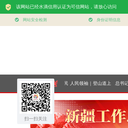
一见·三个关键词，读
构建更高
懂中国经济“半年答
健身公共
扫一扫关注
卷”