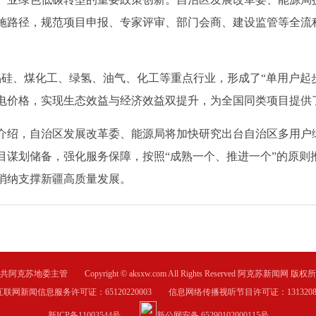
施路径，规范项目申报、专家评审、部门会商、建设监管等全流
、煤化工、绿氢、油气、化工等重点行业，形成了“单用户起步
电价格，实现生态效益与经济效益双提升，为全国同类项目提供
绍，自治区发展改革委、能源局将加快研究出台自治区多用户
目谋划储备，强化服务保障，按照“成熟一个、推进一个”的原则
消纳支撑新疆高质量发展。
共阿克苏地委主管 Copyright © aksxw.com All Rights Reserved 阿克苏新闻网 版权
互联网新闻信息服务许可证：65120220003 信息网络传播视听节目许可证：1313208
新ICP备11003544号
新公网安备 65290102000115号