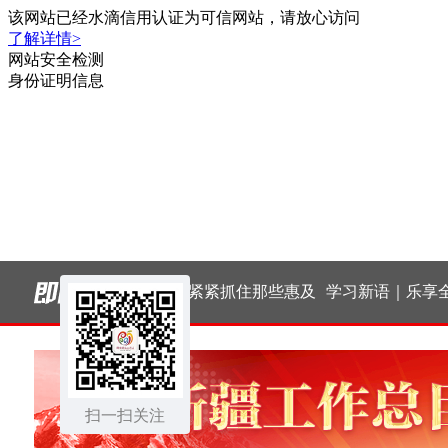
习言道｜健康是1 其
“紧紧抓住那些惠及
学习新语｜乐享全民
他是后面的0
面广、牵一发而动全
健身 共筑健康中国
扫一扫关注
身的工作”