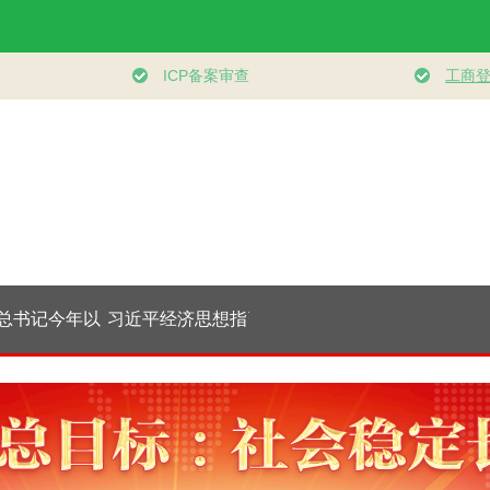
习近平经济思想指引
学习新语｜坚持党的
视频丨《制胜》收
中国经济高质量发展
全面领导和党中央集
官！六集高燃名场面
行稳致远
中统一领导
一次看够