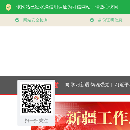
时政微观察丨向新向
学习新语·铸魂强党｜
习近平总书记今年以
优向好！中国经济展
持之以恒推进全面从
来治国理政纪实丨砥
现强大韧性和活力
扫一扫关注
严治党
砺初心使命 把党建设