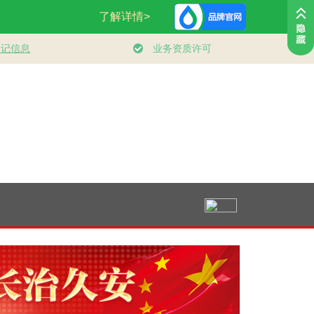
时政新闻眼丨“十五
习近平总书记引
制胜丨第六集《联战
五”开局之年，总书
领“十五五”开局之年
联胜》
记关心百姓身边这些
中国经济破浪前行