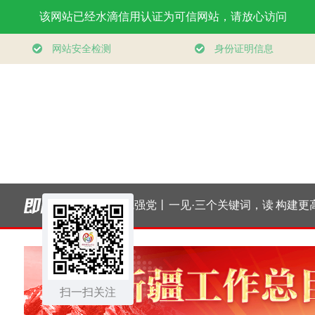
离｜下党之
学习新语·铸魂强党丨
一见·三个关键词，读
构建更高
路
坚持以党性立身做事
懂中国经济“半年答
健身公共
扫一扫关注
卷”