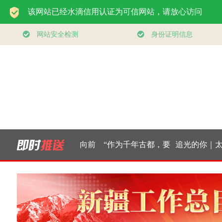
方之
经纬线·向新，向前
“作为千年古都，要
追光的你｜太行
—中
把传统和现代有机融
新愚公
界情
合在一起”